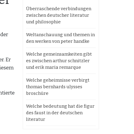
er
Überraschende verbindungen
zwischen deutscher literatur
und philosophie
 der
Weltanschauung und themen in
den werken von peter handke
Welche gemeinsamkeiten gibt
r. Er
es zwischen arthur schnitzler
diesem
und erik maria remarque
Welche geheimnisse verbirgt
thomas bernhards ulysses
ntierte
broschüre
Welche bedeutung hat die figur
des faust in der deutschen
literatur