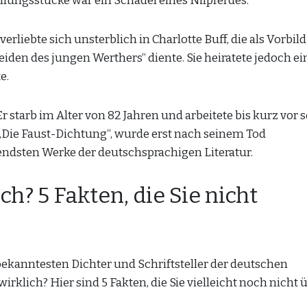
lungsstücke war ein Schädel eines Nilpferdes.
erliebte sich unsterblich in Charlotte Buff, die als Vorbild
eiden des jungen Werthers“ diente. Sie heiratete jedoch e
e.
 Er starb im Alter von 82 Jahren und arbeitete bis kurz vor
, „Die Faust-Dichtung“, wurde erst nach seinem Tod
utendsten Werke der deutschsprachigen Literatur.
h? 5 Fakten, die Sie nicht
bekanntesten Dichter und Schriftsteller der deutschen
rklich? Hier sind 5 Fakten, die Sie vielleicht noch nicht 