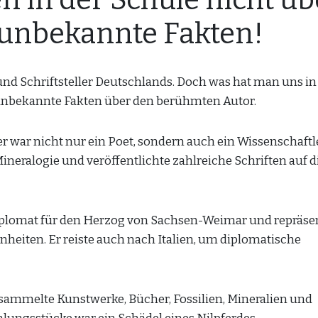
 in der Schule nicht üb
 unbekannte Fakten!
und Schriftsteller Deutschlands. Doch was hat man uns in
5 unbekannte Fakten über den berühmten Autor.
 er war nicht nur ein Poet, sondern auch ein Wissenschaftle
Mineralogie und veröffentlichte zahlreiche Schriften auf 
 Diplomat für den Herzog von Sachsen-Weimar und repräse
heiten. Er reiste auch nach Italien, um diplomatische
 sammelte Kunstwerke, Bücher, Fossilien, Mineralien und