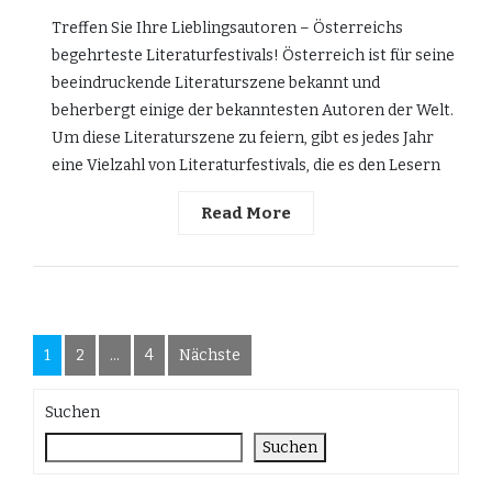
Treffen Sie Ihre Lieblingsautoren – Österreichs
begehrteste Literaturfestivals! Österreich ist für seine
beeindruckende Literaturszene bekannt und
beherbergt einige der bekanntesten Autoren der Welt.
Um diese Literaturszene zu feiern, gibt es jedes Jahr
eine Vielzahl von Literaturfestivals, die es den Lesern
Read More
Seitennummerierung
1
2
…
4
Nächste
der
Suchen
Beiträge
Suchen